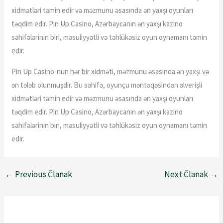
xidmətləri təmin edir və məzmunu əsasında ən yaxşı oyunları
təqdim edir. Pin Up Casino, Azərbaycanın ən yaxşı kazino
səhifələrinin biri, məsuliyyətli və təhlükəsiz oyun oynamanı təmin
edir.
Pin Up Casino-nun hər bir xidməti, məzmunu əsasında ən yaxşı və
ən tələb olunmuşdir. Bu səhifə, oyunçu məntəqəsindən əlverişli
xidmətləri təmin edir və məzmunu əsasında ən yaxşı oyunları
təqdim edir. Pin Up Casino, Azərbaycanın ən yaxşı kazino
səhifələrinin biri, məsuliyyətli və təhlükəsiz oyun oynamanı təmin
edir.
←
Previous Članak
Next Članak
→