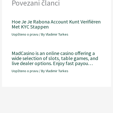
Povezani članci
Hoe Je Je Rabona Account Kunt Verifiëren
Met KYC Stappen
Uopšteno o pravu
/ By
Vladimir Turkes
MadCasino is an online casino offering a
wide selection of slots, table games, and
live dealer options. Enjoy fast payou…
Uopšteno o pravu
/ By
Vladimir Turkes