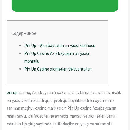
Содержимое
Pin Up – Azərbaycanın ən yaxşı kazinosu
Pin Up Casino Azərbaycanın ən yaxşı
məhsulu
Pin Up Casino xidmətləri və avantajları
pin up
casino, Azərbaycanın qazancı və təbii istifadəçilərinə malik
ən yaxşı və müraciətli qızıl qalbli qızın qalibləndirici oyunları ilə
tanınan məşhur casino markasıdır. Pin Up casino Azərbaycanın
rəsmi saytı, istifadəçilərinə ən yaxşı məhsul və xidmətləri təmin
edir. Pin Up giriş saytında, istifadəçilər ən yaxşı və müraciətli