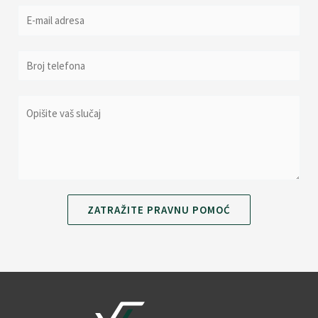
e
E
*
-
m
T
a
e
i
l
K
l
e
o
*
f
m
o
e
n
n
t
ZATRAŽITE PRAVNU POMOĆ
a
r
i
l
i
p